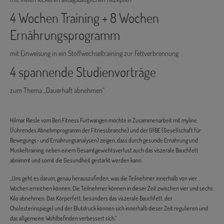
4 Wochen Training + 8 Wochen
Ernährungsprogramm
mit Einweisung in ein Stoffwechseltraining zur Fettverbrennung
4 spannende Studienvorträge
zum Thema „Dauerhaft abnehmen“
Hilmar Riesle vom Beri Fitness Furtwangen möchte in Zusammenarbeit mit myline
(führendes Abnehmprogramm der Fitnessbranche) und der GfBE (Gesellschaft für
Bewegungs- und Ernährungsanalysen) zeigen, dass durch gesunde Ernährung und
Muskeltraining, neben einem Gesamtgewichtsverlust auch das viszerale Bauchfett
abnimmt und somit die Gesundheit gestärkt werden kann.
„Uns geht es darum, genau herauszufinden, was die Teilnehmer innerhalb von vier
Wochen erreichen können. Die Teilnehmer können in dieser Zeit zwischen vier und sechs
Kilo abnehmen. Das Körperfett, besonders das viszerale Bauchfett, der
Cholesterinspiegel und der Blutdruck können sich innerhalb dieser Zeit regulieren und
das allgemeine Wohlbefinden verbessert sich.“