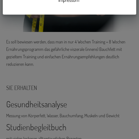
Impressum
Es soll bewiesen werden, dass man in nur 4 Wochen Training + 8 Wochen
Ernährungsprogramm das gefährliche viszerale (innere) Bauchfett mit
gezieltem Training und einfachen Ernährungsempfehlungen deutlich
reduzieren kann.
SIE ERHALTEN
Gesundheitsanalyse
Messung von Körperfett, Wasser, Bauchumfang, Muskeln und Gewicht
Studienbegleitbuch
mit vielen leckeren alltagstauglichen Rezepten